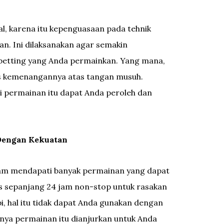
al, karena itu kepenguasaan pada tehnik
an. Ini dilaksanakan agar semakin
etting yang Anda permainkan. Yang mana,
as kemenangannya atas tangan musuh.
ri permainan itu dapat Anda peroleh dan
Dengan Kekuatan
akam mendapati banyak permainan yang dapat
 sepanjang 24 jam non-stop untuk rasakan
i, hal itu tidak dapat Anda gunakan dengan
hnya permainan itu dianjurkan untuk Anda