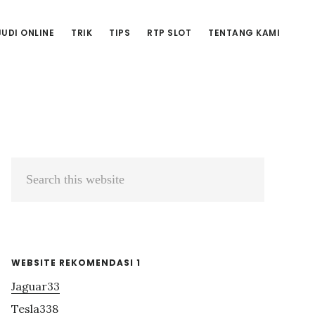
JUDI ONLINE
TRIK
TIPS
RTP SLOT
TENTANG KAMI
Primary
Search
Sidebar
this
website
WEBSITE REKOMENDASI 1
Jaguar33
Tesla338