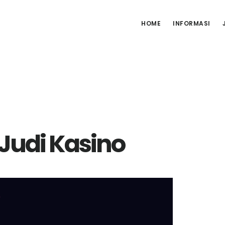
HOME
INFORMASI
 Judi Kasino