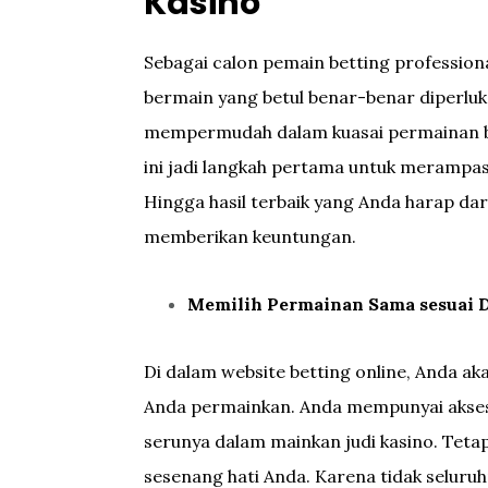
Kasino
Sebagai calon pemain betting profession
bermain yang betul benar-benar diperluk
mempermudah dalam kuasai permainan b
ini jadi langkah pertama untuk meramp
Hingga hasil terbaik yang Anda harap da
memberikan keuntungan.
Memilih Permainan Sama sesuai 
Di dalam website betting online, Anda 
Anda permainkan. Anda mempunyai akses
serunya dalam mainkan judi kasino. Tetap
sesenang hati Anda. Karena tidak seluru