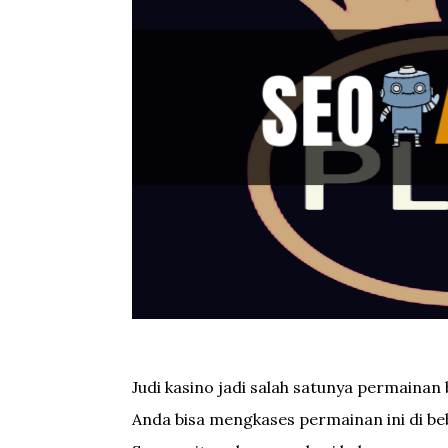
Judi kasino jadi salah satunya permainan
Anda bisa mengkases permainan ini di beb