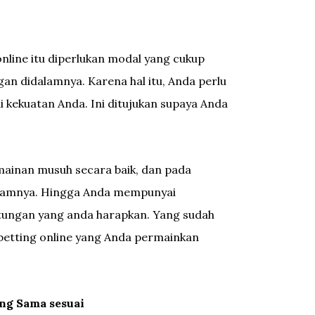
nline itu diperlukan modal yang cukup
n didalamnya. Karena hal itu, Anda perlu
i kekuatan Anda. Ini ditujukan supaya Anda
rmainan musuh secara baik, dan pada
lamnya. Hingga Anda mempunyai
ungan yang anda harapkan. Yang sudah
betting online yang Anda permainkan
ng Sama sesuai