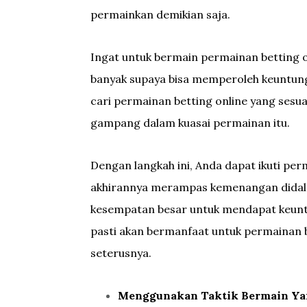
permainkan demikian saja.
Ingat untuk bermain permainan betting o
banyak supaya bisa memperoleh keuntunga
cari permainan betting online yang sesua
gampang dalam kuasai permainan itu.
Dengan langkah ini, Anda dapat ikuti pe
akhirannya merampas kemenangan dida
kesempatan besar untuk mendapat keunt
pasti akan bermanfaat untuk permainan 
seterusnya.
Menggunakan Taktik Bermain Ya