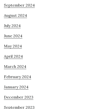
September 2024
August 2024
July 2024
June 2024
May 2024
April 2024
March 2024
February 2024
January 2024
December 2023
September 2023