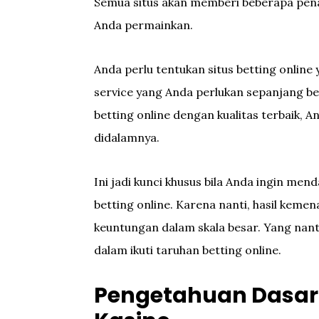
Semua situs akan memberi beberapa pen
Anda permainkan.
Anda perlu tentukan situs betting online
service yang Anda perlukan sepanjang be
betting online dengan kualitas terbaik, 
didalamnya.
Ini jadi kunci khusus bila Anda ingin m
betting online. Karena nanti, hasil kem
keuntungan dalam skala besar. Yang nan
dalam ikuti taruhan betting online.
Pengetahuan Dasar 