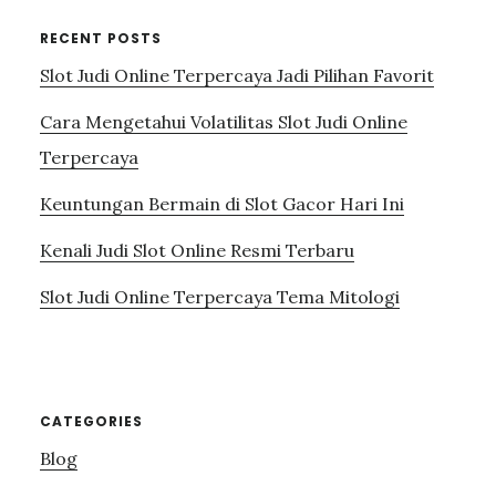
RECENT POSTS
Slot Judi Online Terpercaya Jadi Pilihan Favorit
Cara Mengetahui Volatilitas Slot Judi Online
Terpercaya
Keuntungan Bermain di Slot Gacor Hari Ini
Kenali Judi Slot Online Resmi Terbaru
Slot Judi Online Terpercaya Tema Mitologi
CATEGORIES
Blog