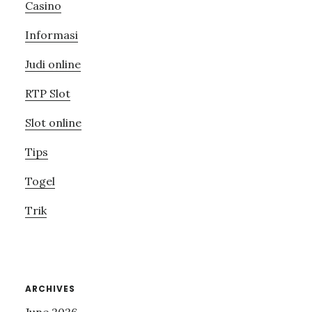
Casino
Informasi
Judi online
RTP Slot
Slot online
Tips
Togel
Trik
ARCHIVES