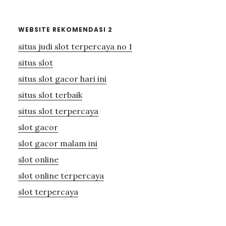
WEBSITE REKOMENDASI 2
situs judi slot terpercaya no 1
situs slot
situs slot gacor hari ini
situs slot terbaik
situs slot terpercaya
slot gacor
slot gacor malam ini
slot online
slot online terpercaya
slot terpercaya