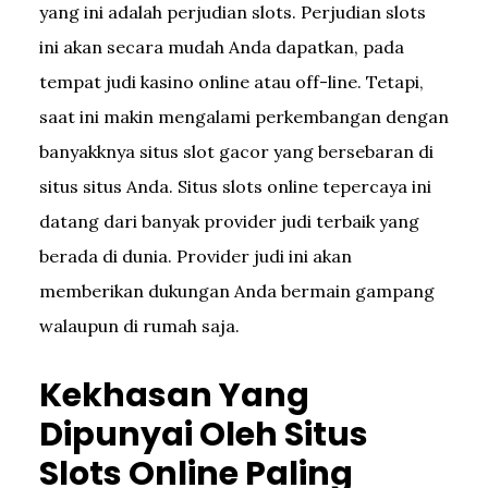
yang ini adalah perjudian slots. Perjudian slots
ini akan secara mudah Anda dapatkan, pada
tempat judi kasino online atau off-line. Tetapi,
saat ini makin mengalami perkembangan dengan
banyakknya situs slot gacor yang bersebaran di
situs situs Anda. Situs slots online tepercaya ini
datang dari banyak provider judi terbaik yang
berada di dunia. Provider judi ini akan
memberikan dukungan Anda bermain gampang
walaupun di rumah saja.
Kekhasan Yang
Dipunyai Oleh Situs
Slots Online Paling