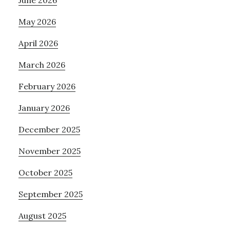
June 2026
May 2026
April 2026
March 2026
February 2026
January 2026
December 2025
November 2025
October 2025
September 2025
August 2025