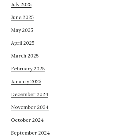
July 2025
June 2025
May 2025
April 2025
March 2025
February 2025
January 2025
December 2024
November 2024
October 2024
September 2024