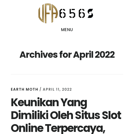
Skip
Skip
to
to
main
primary
MENU
content
sidebar
Archives for April 2022
EARTH MOTH
/
APRIL 11, 2022
Keunikan Yang
Dimiliki Oleh Situs Slot
Online Terpercaya,