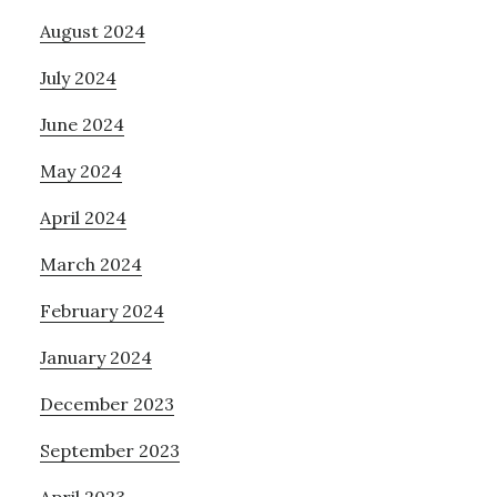
August 2024
July 2024
June 2024
May 2024
April 2024
March 2024
February 2024
January 2024
December 2023
September 2023