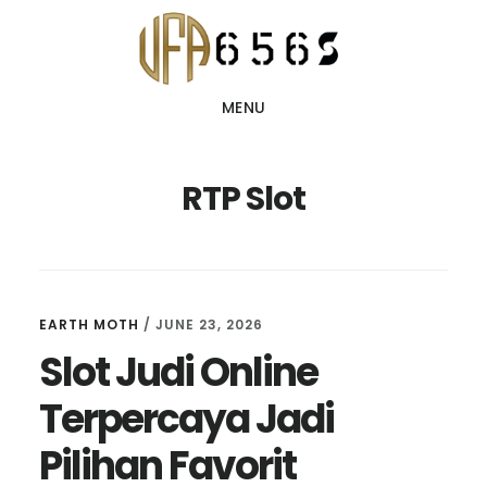
Skip
Skip
to
to
main
primary
MENU
content
sidebar
RTP Slot
EARTH MOTH
/
JUNE 23, 2026
Slot Judi Online
Terpercaya Jadi
Pilihan Favorit