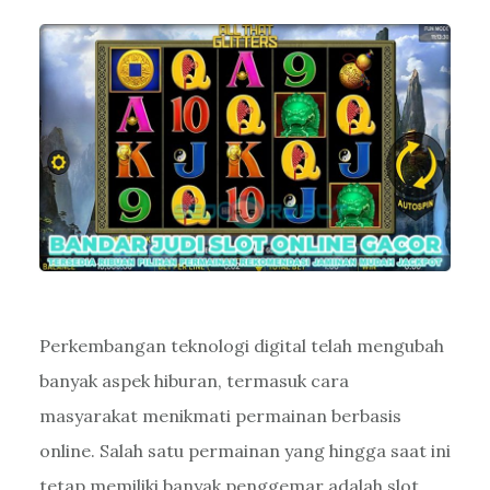
Perkembangan teknologi digital telah mengubah
banyak aspek hiburan, termasuk cara
masyarakat menikmati permainan berbasis
online. Salah satu permainan yang hingga saat ini
tetap memiliki banyak penggemar adalah slot