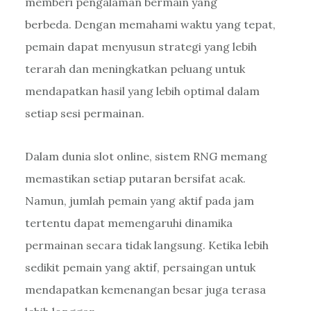
memberi pengalaman bermain yang
berbeda.
Dengan memahami waktu yang tepat,
pemain dapat menyusun strategi yang lebih
terarah dan meningkatkan peluang untuk
mendapatkan hasil yang lebih optimal dalam
setiap sesi permainan.
Dalam dunia slot online, sistem RNG memang
memastikan setiap putaran bersifat acak.
Namun, jumlah pemain yang aktif pada jam
tertentu dapat memengaruhi dinamika
permainan secara tidak langsung. Ketika lebih
sedikit pemain yang aktif, persaingan untuk
mendapatkan kemenangan besar juga terasa