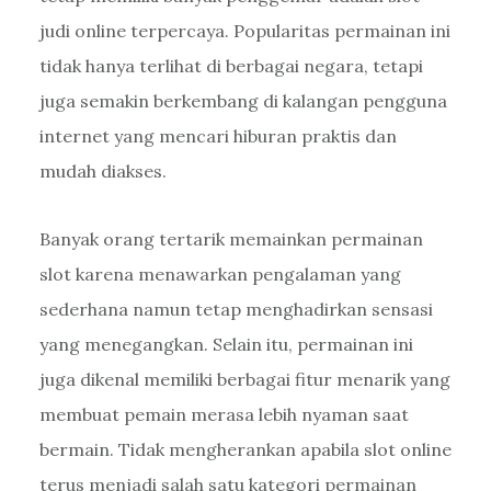
judi online terpercaya. Popularitas permainan ini
tidak hanya terlihat di berbagai negara, tetapi
juga semakin berkembang di kalangan pengguna
internet yang mencari hiburan praktis dan
mudah diakses.
Banyak orang tertarik memainkan permainan
slot karena menawarkan pengalaman yang
sederhana namun tetap menghadirkan sensasi
yang menegangkan. Selain itu, permainan ini
juga dikenal memiliki berbagai fitur menarik yang
membuat pemain merasa lebih nyaman saat
bermain. Tidak mengherankan apabila slot online
terus menjadi salah satu kategori permainan