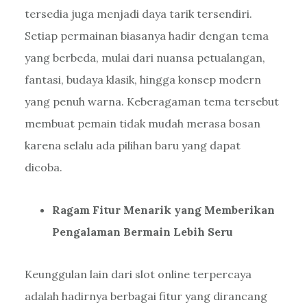
tersedia juga menjadi daya tarik tersendiri.
Setiap permainan biasanya hadir dengan tema
yang berbeda, mulai dari nuansa petualangan,
fantasi, budaya klasik, hingga konsep modern
yang penuh warna. Keberagaman tema tersebut
membuat pemain tidak mudah merasa bosan
karena selalu ada pilihan baru yang dapat
dicoba.
Ragam Fitur Menarik yang Memberikan
Pengalaman Bermain Lebih Seru
Keunggulan lain dari slot online terpercaya
adalah hadirnya berbagai fitur yang dirancang