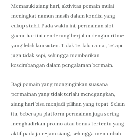
Memasuki siang hari, aktivitas pemain mulai
meningkat namun masih dalam kondisi yang
cukup stabil. Pada waktu ini, permainan slot
gacor hari ini cenderung berjalan dengan ritme
yang lebih konsisten. Tidak terlalu ramai, tetapi
juga tidak sepi, sehingga memberikan
keseimbangan dalam pengalaman bermain.
Bagi pemain yang menginginkan suasana
permainan yang tidak terlalu menegangkan,
siang hari bisa menjadi pilihan yang tepat. Selain
itu, beberapa platform permainan juga sering
menghadirkan promo atau bonus tertentu yang
aktif pada jam-jam siang, sehingga menambah