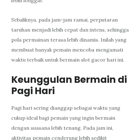
lebih longgar.
Sebaliknya, pada jam-jam ramai, perputaran
taruhan menjadi lebih cepat dan intens, sehingga
pola permainan terasa lebih dinamis. Inilah yang
membuat banyak pemain mencoba mengamati
waktu terbaik untuk bermain slot gacor hari ini.
Keunggulan Bermain di
Pagi Hari
Pagi hari sering dianggap sebagai waktu yang
cukup ideal bagi pemain yang ingin bermain
dengan suasana lebih tenang. Pada jam ini,
aktivitas pemain cenderung lebih sedikit