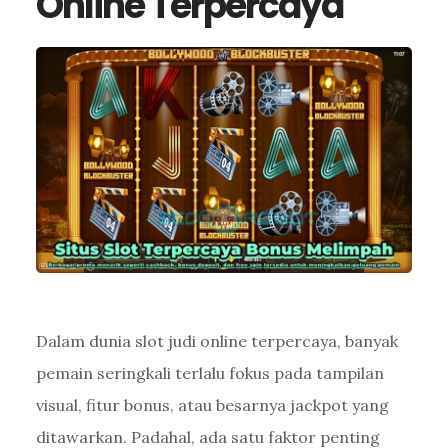
Online Terpercaya
Dalam dunia slot judi online terpercaya, banyak
pemain seringkali terlalu fokus pada tampilan
visual, fitur bonus, atau besarnya jackpot yang
ditawarkan. Padahal, ada satu faktor penting