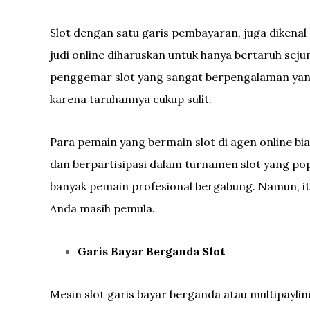
Slot dengan satu garis pembayaran, juga dikenal
judi online diharuskan untuk hanya bertaruh seju
penggemar slot yang sangat berpengalaman yang
karena taruhannya cukup sulit.
Para pemain yang bermain slot di agen online b
dan berpartisipasi dalam turnamen slot yang popul
banyak pemain profesional bergabung. Namun, it
Anda masih pemula.
Garis Bayar Berganda Slot
Mesin slot garis bayar berganda atau multipayline