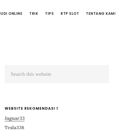
JUDI ONLINE
TRIK
TIPS
RTP SLOT
TENTANG KAMI
Primary
Search
Sidebar
this
website
WEBSITE REKOMENDASI 1
Jaguar33
Tesla338