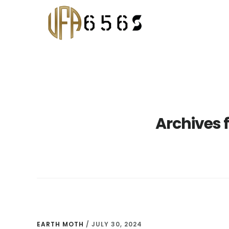
Skip
Skip
to
to
main
primary
content
sidebar
Archives f
EARTH MOTH
/
JULY 30, 2024