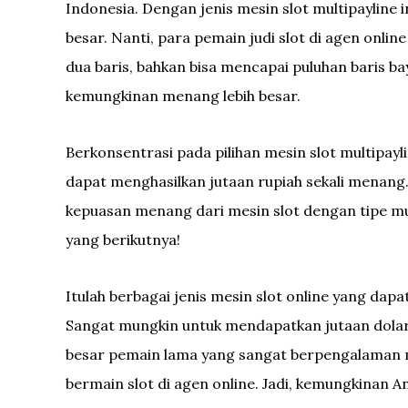
Indonesia. Dengan jenis mesin slot multipayline
besar. Nanti, para pemain judi slot di agen onli
dua baris, bahkan bisa mencapai puluhan baris b
kemungkinan menang lebih besar.
Berkonsentrasi pada pilihan mesin slot multipayl
dapat menghasilkan jutaan rupiah sekali menan
kepuasan menang dari mesin slot dengan tipe mul
yang berikutnya!
Itulah berbagai jenis mesin slot online yang da
Sangat mungkin untuk mendapatkan jutaan dolar 
besar pemain lama yang sangat berpengalaman 
bermain slot di agen online. Jadi, kemungkinan 