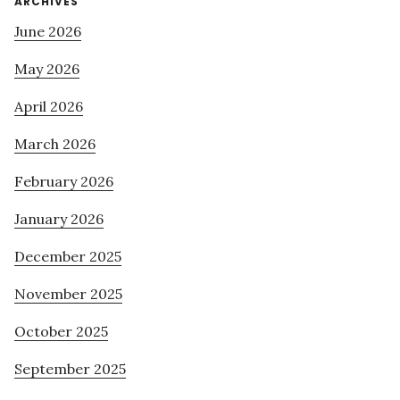
ARCHIVES
June 2026
May 2026
April 2026
March 2026
February 2026
January 2026
December 2025
November 2025
October 2025
September 2025