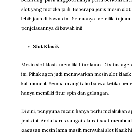
slot yang mereka pilih. Beberapa jenis mesin slot
lebih jauh di bawah ini. Semuanya memiliki tujua
penjelasannya di bawah ini!
Slot Klasik
Mesin slot klasik memiliki fitur kuno. Di situs a
ini. Pihak agen judi menawarkan mesin slot klasi
kali muncul. Semua orang tahu bahwa ketika pene
hanya memiliki fitur spin dan gulungan.
Di sini, pengguna mesin hanya perlu melakukan s
jenis ini, Anda harus sangat akurat saat membuat
gagasan mesin lama masih menyukai slot klasik hin