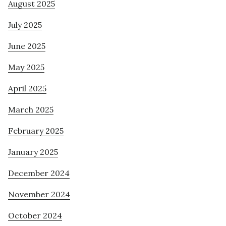
August 2025
July 2025
June 2025
May 2025
April 2025
March 2025
February 2025
January 2025
December 2024
November 2024
October 2024