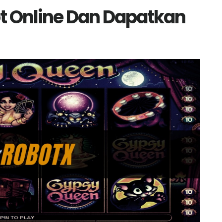
t Online Dan Dapatkan