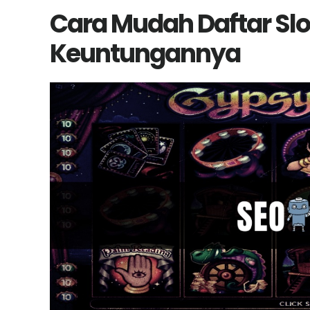
Cara Mudah Daftar Slo
Keuntungannya