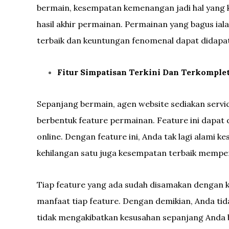
bermain, kesempatan kemenangan jadi hal yang 
hasil akhir permainan. Permainan yang bagus ia
terbaik dan keuntungan fenomenal dapat didapat
Fitur Simpatisan Terkini Dan Terkomple
Sepanjang bermain, agen website sediakan servic
berbentuk feature permainan. Feature ini dapat
online. Dengan feature ini, Anda tak lagi alami 
kehilangan satu juga kesempatan terbaik memp
Tiap feature yang ada sudah disamakan dengan k
manfaat tiap feature. Dengan demikian, Anda tidak
tidak mengakibatkan kesusahan sepanjang Anda 