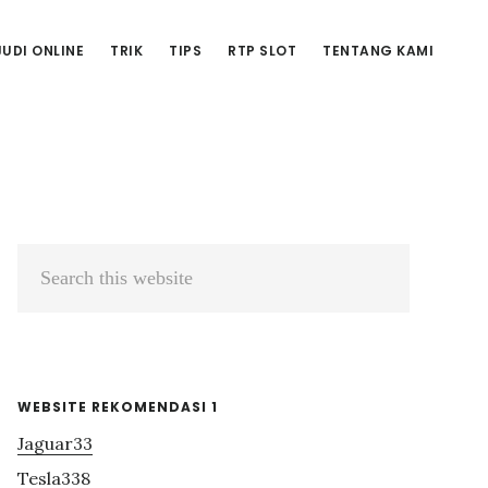
JUDI ONLINE
TRIK
TIPS
RTP SLOT
TENTANG KAMI
Primary
Search
Sidebar
this
website
WEBSITE REKOMENDASI 1
Jaguar33
Tesla338