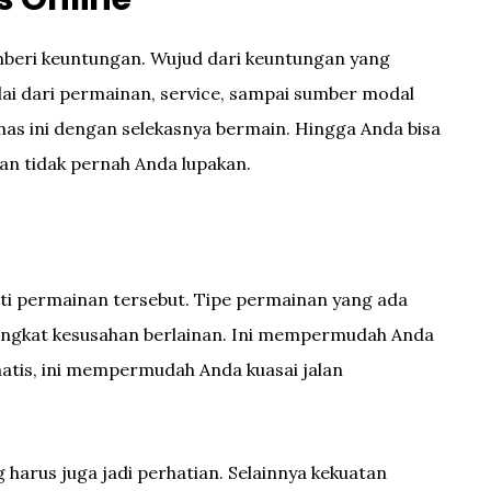
mberi keuntungan. Wujud dari keuntungan yang
ulai dari permainan, service, sampai sumber modal
mas ini dengan selekasnya bermain. Hingga Anda bisa
an tidak pernah Anda lupakan.
asti permainan tersebut. Tipe permainan yang ada
tingkat kesusahan berlainan. Ini mempermudah Anda
matis, ini mempermudah Anda kuasai jalan
g harus juga jadi perhatian. Selainnya kekuatan