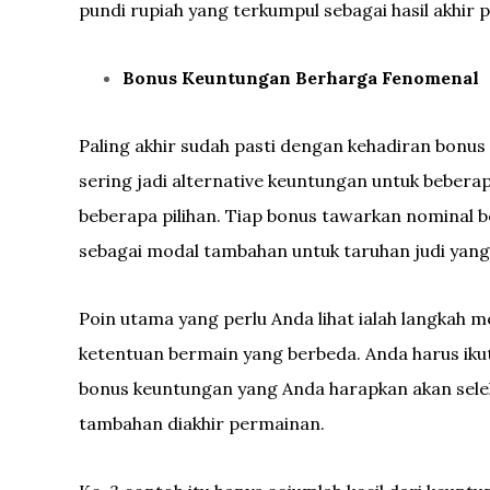
pundi rupiah yang terkumpul sebagai hasil akhir 
Bonus Keuntungan Berharga Fenomenal
Paling akhir sudah pasti dengan kehadiran bonu
sering jadi alternative keuntungan untuk beber
beberapa pilihan. Tiap bonus tawarkan nominal b
sebagai modal tambahan untuk taruhan judi yang 
Poin utama yang perlu Anda lihat ialah langkah
ketentuan bermain yang berbeda. Anda harus ikut
bonus keuntungan yang Anda harapkan akan sele
tambahan diakhir permainan.