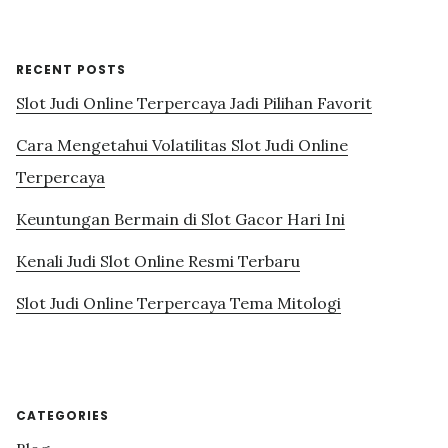
RECENT POSTS
Slot Judi Online Terpercaya Jadi Pilihan Favorit
Cara Mengetahui Volatilitas Slot Judi Online
Terpercaya
Keuntungan Bermain di Slot Gacor Hari Ini
Kenali Judi Slot Online Resmi Terbaru
Slot Judi Online Terpercaya Tema Mitologi
CATEGORIES