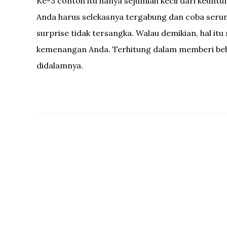
Ke-3 contoh itu hanya sejumlah kecil dari keuntun
Anda harus selekasnya tergabung dan coba serun
surprise tidak tersangka. Walau demikian, hal i
kemenangan Anda. Terhitung dalam memberi beb
didalamnya.