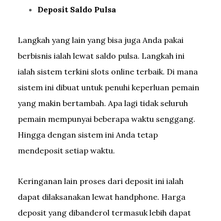
Deposit Saldo Pulsa
Langkah yang lain yang bisa juga Anda pakai
berbisnis ialah lewat saldo pulsa. Langkah ini
ialah sistem terkini slots online terbaik. Di mana
sistem ini dibuat untuk penuhi keperluan pemain
yang makin bertambah. Apa lagi tidak seluruh
pemain mempunyai beberapa waktu senggang.
Hingga dengan sistem ini Anda tetap
mendeposit setiap waktu.
Keringanan lain proses dari deposit ini ialah
dapat dilaksanakan lewat handphone. Harga
deposit yang dibanderol termasuk lebih dapat