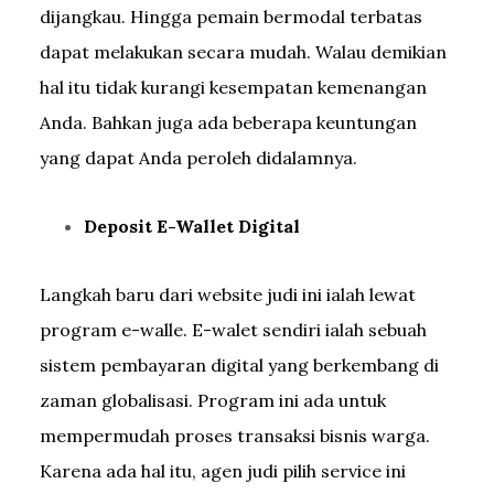
dijangkau. Hingga pemain bermodal terbatas
dapat melakukan secara mudah. Walau demikian
hal itu tidak kurangi kesempatan kemenangan
Anda. Bahkan juga ada beberapa keuntungan
yang dapat Anda peroleh didalamnya.
Deposit E-Wallet Digital
Langkah baru dari website judi ini ialah lewat
program e-walle. E-walet sendiri ialah sebuah
sistem pembayaran digital yang berkembang di
zaman globalisasi. Program ini ada untuk
mempermudah proses transaksi bisnis warga.
Karena ada hal itu, agen judi pilih service ini