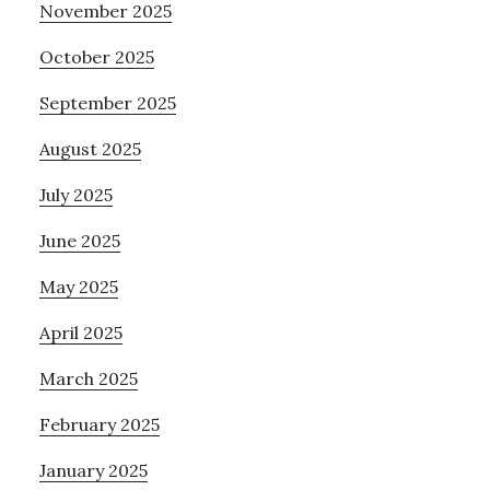
November 2025
October 2025
September 2025
August 2025
July 2025
June 2025
May 2025
April 2025
March 2025
February 2025
January 2025