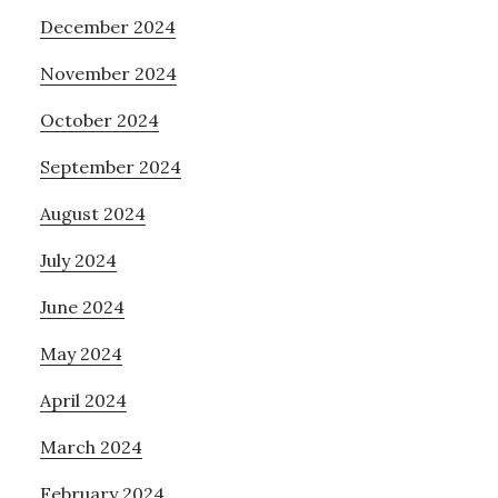
December 2024
November 2024
October 2024
September 2024
August 2024
July 2024
June 2024
May 2024
April 2024
March 2024
February 2024