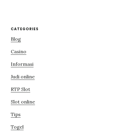
CATEGORIES
Blog
Casino
Informasi
Judi online
RTP Slot
Slot online
Tips
Togel