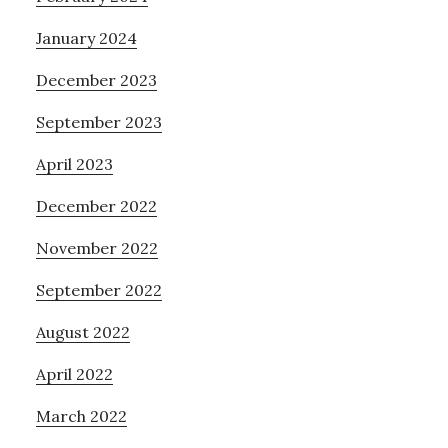
January 2024
December 2023
September 2023
April 2023
December 2022
November 2022
September 2022
August 2022
April 2022
March 2022