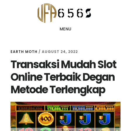
Skip
Skip
to
to
main
primary
MENU
content
sidebar
EARTH MOTH
/
AUGUST 24, 2022
Transaksi Mudah Slot
Online Terbaik Degan
Metode Terlengkap