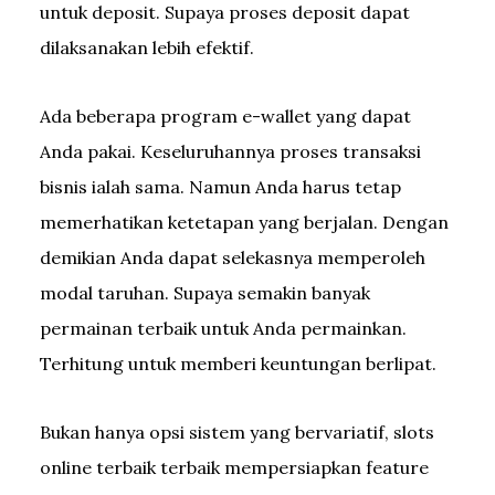
untuk deposit. Supaya proses deposit dapat
dilaksanakan lebih efektif.
Ada beberapa program e-wallet yang dapat
Anda pakai. Keseluruhannya proses transaksi
bisnis ialah sama. Namun Anda harus tetap
memerhatikan ketetapan yang berjalan. Dengan
demikian Anda dapat selekasnya memperoleh
modal taruhan. Supaya semakin banyak
permainan terbaik untuk Anda permainkan.
Terhitung untuk memberi keuntungan berlipat.
Bukan hanya opsi sistem yang bervariatif, slots
online terbaik terbaik mempersiapkan feature