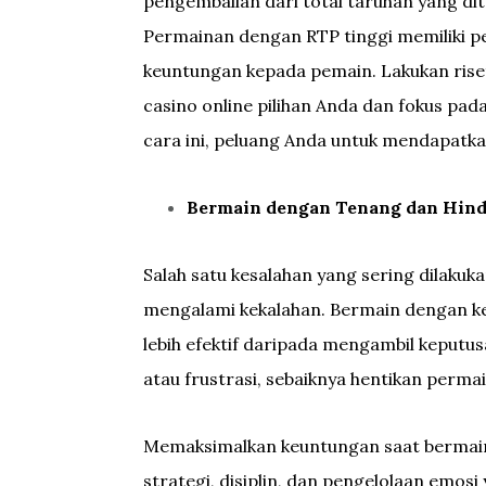
pengembalian dari total taruhan yang di
Permainan dengan RTP tinggi memiliki p
keuntungan kepada pemain. Lakukan riset
casino online pilihan Anda dan fokus pa
cara ini, peluang Anda untuk mendapatkan
Bermain dengan Tenang dan Hind
Salah satu kesalahan yang sering dilaku
mengalami kekalahan. Bermain dengan ke
lebih efektif daripada mengambil keputusa
atau frustrasi, sebaiknya hentikan perm
Memaksimalkan keuntungan saat bermain
strategi, disiplin, dan pengelolaan emos