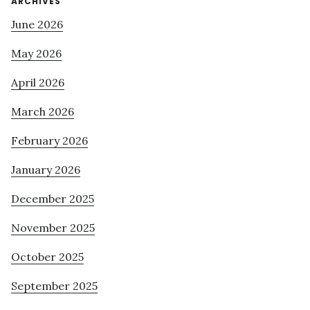
ARCHIVES
June 2026
May 2026
April 2026
March 2026
February 2026
January 2026
December 2025
November 2025
October 2025
September 2025