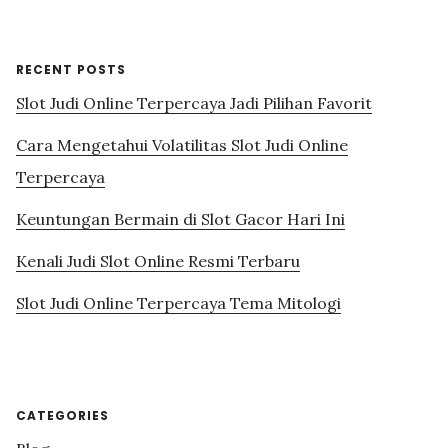
RECENT POSTS
Slot Judi Online Terpercaya Jadi Pilihan Favorit
Cara Mengetahui Volatilitas Slot Judi Online
Terpercaya
Keuntungan Bermain di Slot Gacor Hari Ini
Kenali Judi Slot Online Resmi Terbaru
Slot Judi Online Terpercaya Tema Mitologi
CATEGORIES