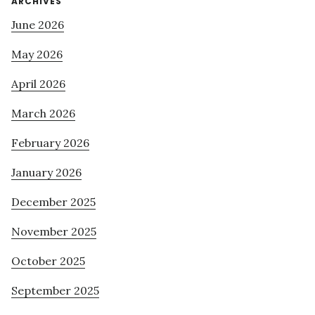
ARCHIVES
June 2026
May 2026
April 2026
March 2026
February 2026
January 2026
December 2025
November 2025
October 2025
September 2025