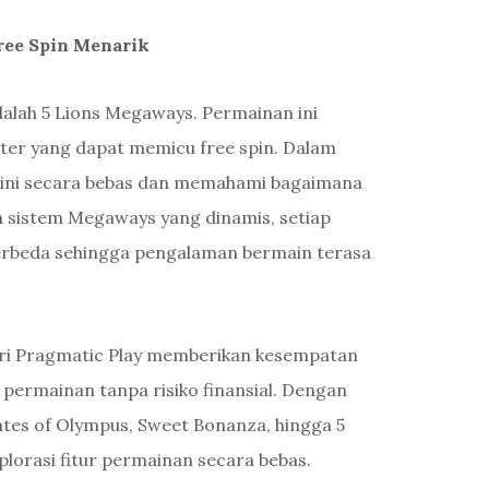
ree Spin Menarik
dalah 5 Lions Megaways. Permainan ini
ter yang dapat memicu free spin. Dalam
 ini secara bebas dan memahami bagaimana
 sistem Megaways yang dinamis, setiap
berbeda sehingga pengalaman bermain terasa
dari Pragmatic Play memberikan kesempatan
 permainan tanpa risiko finansial. Dengan
ates of Olympus, Sweet Bonanza, hingga 5
orasi fitur permainan secara bebas.