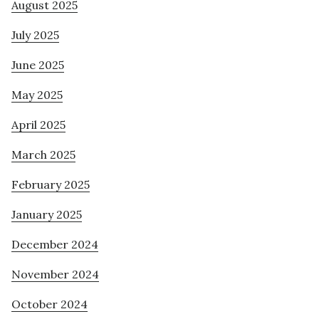
August 2025
July 2025
June 2025
May 2025
April 2025
March 2025
February 2025
January 2025
December 2024
November 2024
October 2024