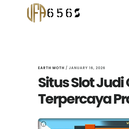
Skip
Skip
to
to
main
primary
content
sidebar
EARTH MOTH
/
JANUARY 16, 2026
Situs Slot Judi
Terpercaya P