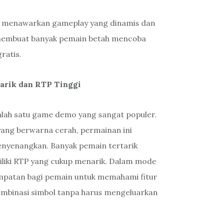
na menawarkan gameplay yang dinamis dan
ni membuat banyak pemain betah mencoba
gratis.
arik dan RTP Tinggi
salah satu game demo yang sangat populer.
ng berwarna cerah, permainan ini
nyenangkan. Banyak pemain tertarik
iki RTP yang cukup menarik.
Dalam mode
patan bagi pemain untuk memahami fitur
ombinasi simbol tanpa harus mengeluarkan