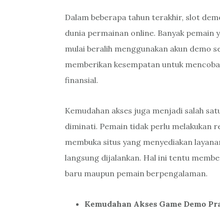
Dalam beberapa tahun terakhir, slot dem
dunia permainan online. Banyak pemain 
mulai beralih menggunakan akun demo seb
memberikan kesempatan untuk mencoba b
finansial.
Kemudahan akses juga menjadi salah sat
diminati. Pemain tidak perlu melakukan r
membuka situs yang menyediakan layana
langsung dijalankan. Hal ini tentu memb
baru maupun pemain berpengalaman.
Kemudahan Akses Game Demo Pra