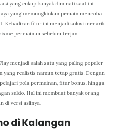
vasi yang cukup banyak diminati saat ini
percaya yang memungkinkan pemain mencoba
 Kehadiran fitur ini menjadi solusi menarik
nisme permainan sebelum terjun
Play menjadi salah satu yang paling populer
yang realistis namun tetap gratis. Dengan
lajari pola permainan, fitur bonus, hingga
langan saldo. Hal ini membuat banyak orang
 di versi aslinya.
mo di Kalangan