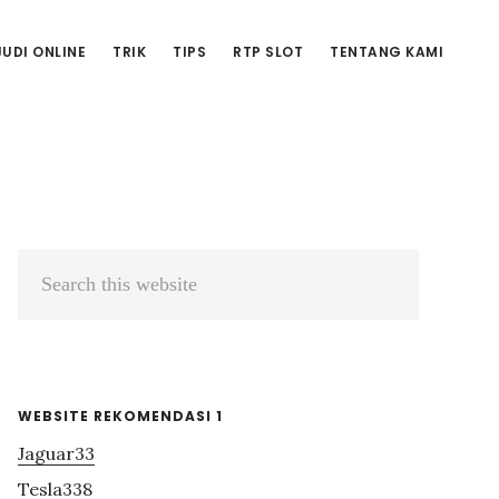
JUDI ONLINE
TRIK
TIPS
RTP SLOT
TENTANG KAMI
Primary
Search
Sidebar
this
website
WEBSITE REKOMENDASI 1
Jaguar33
Tesla338