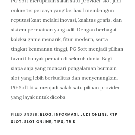
PG Soft merupakan salah satu provider slot judi
online terpercaya yang berhasil membangun
reputasi kuat melalui inovasi, kualitas grafis, dan
sistem permainan yang adil. Dengan berbagai
koleksi game menarik, fitur modern, serta
tingkat keamanan tinggi, PG Soft menjadi pilihan
favorit banyak pemain di seluruh dunia.
Bagi
siapa saja yang mencari pengalaman bermain
slot yang lebih berkualitas dan menyenangkan,
PG Soft bisa menjadi salah satu pilihan provider
yang layak untuk dicoba.
FILED UNDER:
BLOG
,
INFORMASI
,
JUDI ONLINE
,
RTP
SLOT
,
SLOT ONLINE
,
TIPS
,
TRIK