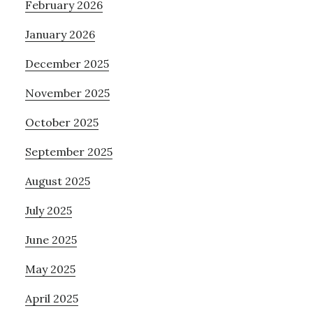
February 2026
January 2026
December 2025
November 2025
October 2025
September 2025
August 2025
July 2025
June 2025
May 2025
April 2025