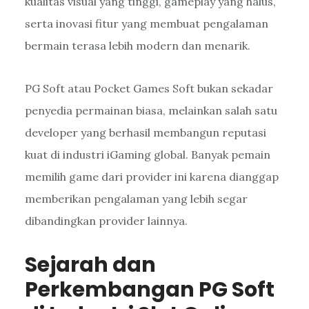
kualitas visual yang tinggi, gameplay yang halus,
serta inovasi fitur yang membuat pengalaman
bermain terasa lebih modern dan menarik.
PG Soft atau Pocket Games Soft bukan sekadar
penyedia permainan biasa, melainkan salah satu
developer yang berhasil membangun reputasi
kuat di industri iGaming global. Banyak pemain
memilih game dari provider ini karena dianggap
memberikan pengalaman yang lebih segar
dibandingkan provider lainnya.
Sejarah dan
Perkembangan PG Soft