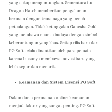
yang cukup menguntungkan. Sementara itu
Dragon Hatch memberikan pengalaman
bermain dengan tema naga yang penuh
petualangan. Tidak ketinggalan Ganesha Gold
yang membawa nuansa budaya dengan simbol
keberuntungan yang khas.
Setiap rilis baru dari
PG Soft selalu dinantikan oleh para pemain
karena biasanya membawa inovasi baru yang
lebih segar dan menarik.
Keamanan dan Sistem Lisensi PG Soft
Dalam dunia permainan online, keamanan
menjadi faktor yang sangat penting. PG Soft