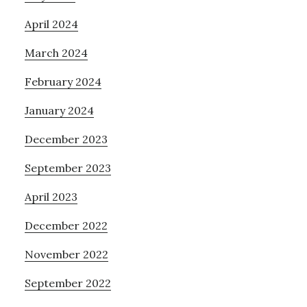
April 2024
March 2024
February 2024
January 2024
December 2023
September 2023
April 2023
December 2022
November 2022
September 2022