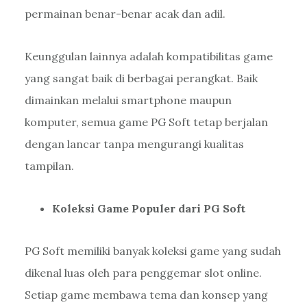
permainan benar-benar acak dan adil.
Keunggulan lainnya adalah kompatibilitas game
yang sangat baik di berbagai perangkat. Baik
dimainkan melalui smartphone maupun
komputer, semua game PG Soft tetap berjalan
dengan lancar tanpa mengurangi kualitas
tampilan.
Koleksi Game Populer dari PG Soft
PG Soft memiliki banyak koleksi game yang sudah
dikenal luas oleh para penggemar slot online.
Setiap game membawa tema dan konsep yang