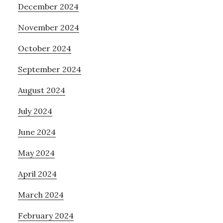
December 2024
November 2024
October 2024
September 2024
August 2024
July 2024
June 2024
May 2024
April 2024
March 2024
February 2024