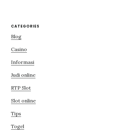
CATEGORIES
Blog
Casino
Informasi
Judi online
RTP Slot
Slot online
Tips
Togel