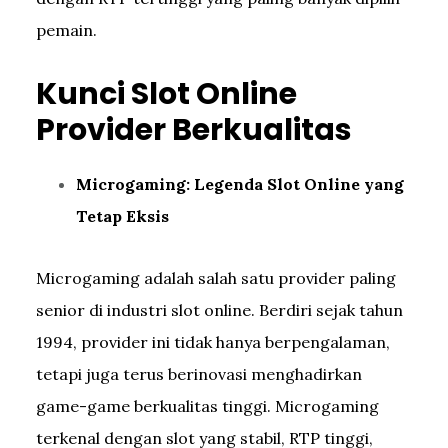
pemain.
Kunci Slot Online
Provider Berkualitas
Microgaming: Legenda Slot Online yang
Tetap Eksis
Microgaming adalah salah satu provider paling
senior di industri slot online. Berdiri sejak tahun
1994, provider ini tidak hanya berpengalaman,
tetapi juga terus berinovasi menghadirkan
game-game berkualitas tinggi. Microgaming
terkenal dengan slot yang stabil, RTP tinggi,