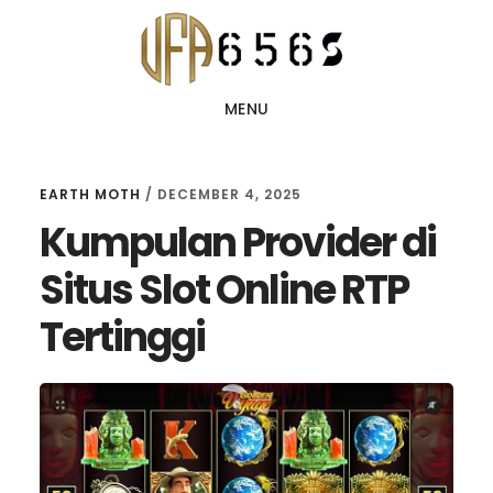
Skip
Skip
to
to
main
primary
MENU
content
sidebar
EARTH MOTH
/
DECEMBER 4, 2025
Kumpulan Provider di
Situs Slot Online RTP
Tertinggi