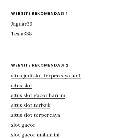
WEBSITE REKOMENDASI 1
Jaguar33
Tesla338
WEBSITE REKOMENDASI 2
situs judi slot terpercaya no 1
situs slot
situs slot gacor hari ini
situs slot terbaik
situs slot terpercaya
slot gacor
slot gacor malam ini