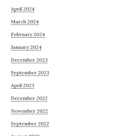
April 2024
March 2024
February 2024
January 2024
December 2023
September 2023
April 2023
December 2022
November 2022
September 2022