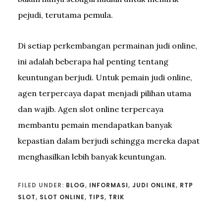
pejudi, terutama pemula.
Di setiap perkembangan permainan judi online,
ini adalah beberapa hal penting tentang
keuntungan berjudi. Untuk pemain judi online,
agen terpercaya dapat menjadi pilihan utama
dan wajib. Agen slot online terpercaya
membantu pemain mendapatkan banyak
kepastian dalam berjudi sehingga mereka dapat
menghasilkan lebih banyak keuntungan.
FILED UNDER:
BLOG
,
INFORMASI
,
JUDI ONLINE
,
RTP
SLOT
,
SLOT ONLINE
,
TIPS
,
TRIK