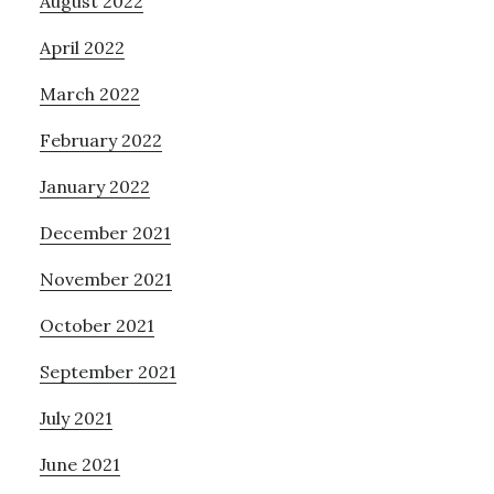
August 2022
April 2022
March 2022
February 2022
January 2022
December 2021
November 2021
October 2021
September 2021
July 2021
June 2021