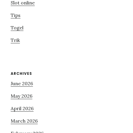
Slot online
Tips
Togel
Trik
ARCHIVES
June 2026
May 2026
April 2026
March 2026