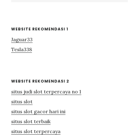
website
WEBSITE REKOMENDASI 1
Jaguar33
Tesla338
WEBSITE REKOMENDASI 2
situs judi slot terpercaya no 1
situs slot
situs slot gacor hari ini
situs slot terbaik
situs slot terpercaya