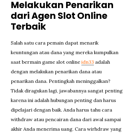
Melakukan Penarikan
dari Agen Slot Online
Terbaik
Salah satu cara pemain dapat menarik
keuntungan atau dana yang mereka kumpulkan
saat bermain game slot online
idn33
adalah
dengan melakukan penarikan dana atau
penarikan dana. Pentingkah meninggalkan?
Tidak diragukan lagi, jawabannya sangat penting
karena ini adalah hubungan penting dan harus
dipelajari dengan baik. Anda harus tahu cara
withdraw atau pencairan dana dari awal sampai
akhir Anda menerima uang. Cara wirhdraw yang