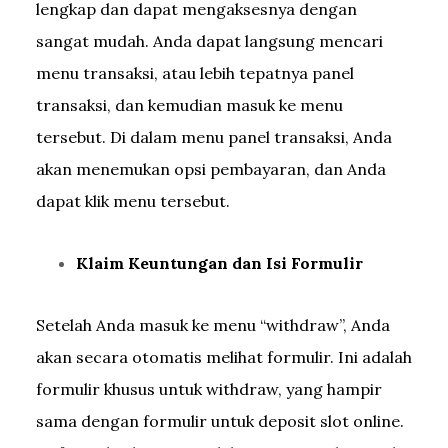
lengkap dan dapat mengaksesnya dengan
sangat mudah. Anda dapat langsung mencari
menu transaksi, atau lebih tepatnya panel
transaksi, dan kemudian masuk ke menu
tersebut. Di dalam menu panel transaksi, Anda
akan menemukan opsi pembayaran, dan Anda
dapat klik menu tersebut.
Klaim Keuntungan dan Isi Formulir
Setelah Anda masuk ke menu “withdraw”, Anda
akan secara otomatis melihat formulir. Ini adalah
formulir khusus untuk withdraw, yang hampir
sama dengan formulir untuk deposit slot online.