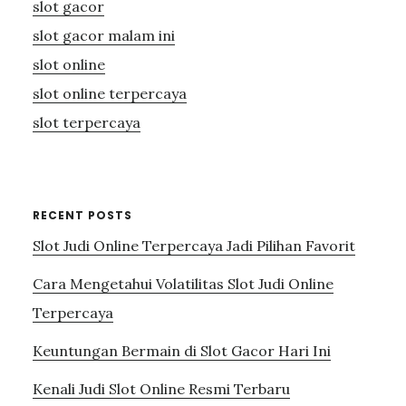
slot gacor
slot gacor malam ini
slot online
slot online terpercaya
slot terpercaya
RECENT POSTS
Slot Judi Online Terpercaya Jadi Pilihan Favorit
Cara Mengetahui Volatilitas Slot Judi Online
Terpercaya
Keuntungan Bermain di Slot Gacor Hari Ini
Kenali Judi Slot Online Resmi Terbaru